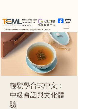
Taiwan Center
for Mandarin
Learning
TCML New Zealand – Hosted by Chi-Yuan Education Centre
輕鬆學台式中文：
中級會話與文化體
驗