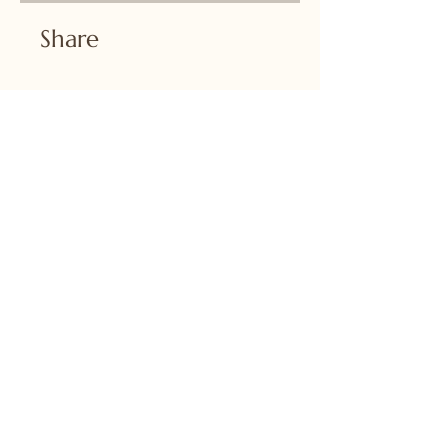
Share
Join
Taiwan Center for Mandarin Learning – New Zealand
936 Mount Eden Road, Three Kings, Auckland 1024