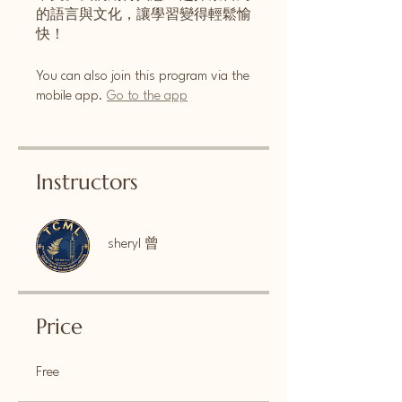
的語言與文化，讓學習變得輕鬆愉
快！
You can also join this program via the
mobile app.
Go to the app
Instructors
sheryl 曾
Price
Free